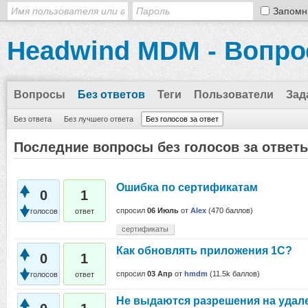
Запомн
Headwind MDM - Вопро
Вопросы
Без ответов
Теги
Пользователи
Зад
Без ответа
Без лучшего ответа
Без голосов за ответ
Последние вопросы без голосов за ответ
Ошибка по сертификатам
0
1
спросил
06 Июль
от
Alex
(
470
баллов)
голосов
ответ
сертификаты
Как обновлять приложения 1С?
0
1
спросил
03 Апр
от
hmdm
(
11.5k
баллов)
голосов
ответ
Не выдаются разрешения на удал