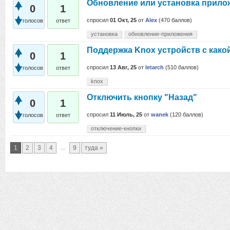
Обновление или установка прило
0
1
спросил
01 Окт, 25
от
Alex
(
470
баллов)
голосов
ответ
установка
обновление-приложения
Поддержка Knox устройств с како
0
1
спросил
13 Авг, 25
от
letarch
(
510
баллов)
голосов
ответ
knox
Отключить кнопку "Назад"
0
1
спросил
11 Июль, 25
от
wanek
(
120
баллов)
голосов
ответ
отключение-кнопки
...
1
2
3
4
9
туда »