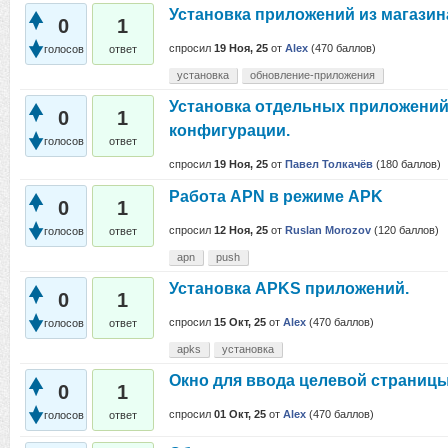
Установка приложений из магазин
0
1
спросил
19 Ноя, 25
от
Alex
(
470
баллов)
голосов
ответ
установка
обновление-приложения
Установка отдельных приложений 
0
1
конфигурации.
голосов
ответ
спросил
19 Ноя, 25
от
Павел Толкачёв
(
180
баллов)
Работа APN в режиме APK
0
1
спросил
12 Ноя, 25
от
Ruslan Morozov
(
120
баллов)
голосов
ответ
apn
push
Установка APKS приложений.
0
1
спросил
15 Окт, 25
от
Alex
(
470
баллов)
голосов
ответ
apks
установка
Окно для ввода целевой страниц
0
1
спросил
01 Окт, 25
от
Alex
(
470
баллов)
голосов
ответ