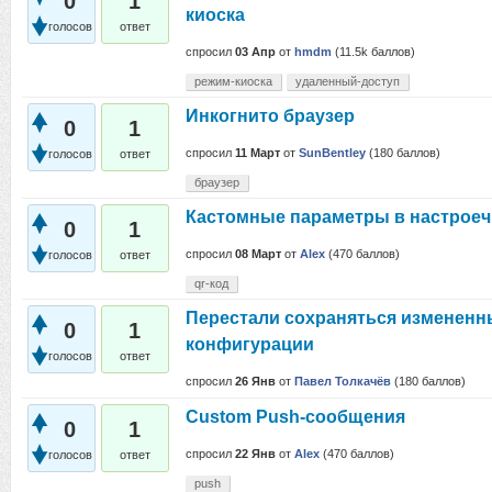
0
1
киоска
голосов
ответ
спросил
03 Апр
от
hmdm
(
11.5k
баллов)
режим-киоска
удаленный-доступ
Инкогнито браузер
0
1
спросил
11 Март
от
SunBentley
(
180
баллов)
голосов
ответ
браузер
Кастомные параметры в настроеч
0
1
спросил
08 Март
от
Alex
(
470
баллов)
голосов
ответ
qr-код
Перестали сохраняться измененн
0
1
конфигурации
голосов
ответ
спросил
26 Янв
от
Павел Толкачёв
(
180
баллов)
Custom Push-сообщения
0
1
спросил
22 Янв
от
Alex
(
470
баллов)
голосов
ответ
push