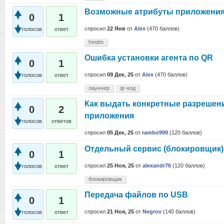
Возможные атрибуты приложени
0
1
спросил
22 Янв
от
Alex
(
470
баллов)
голосов
ответ
hmdm
Ошибка установки агента по QR
0
1
спросил
09 Дек, 25
от
Alex
(
470
баллов)
голосов
ответ
лаунчер
qr-код
Как выдать конкретные разрешени
0
2
приложения
голосов
ответов
спросил
05 Дек, 25
от
rambo999
(
120
баллов)
Отдельный сервис (блокировщик)
0
1
спросил
25 Ноя, 25
от
alexandr76
(
120
баллов)
голосов
ответ
блокировщик
Передача файлов по USB
0
1
спросил
21 Ноя, 25
от
Negrov
(
140
баллов)
голосов
ответ