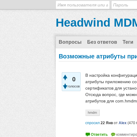
Headwind MDM
Вопросы
Без ответов
Теги
Возможные атрибуты пр
В настройка конфигураци
0
атрибуты приложению com
голосов
сертификатов для устано
Отсюда вопрос, где можн
атрибутов для com.hmdm
hmdm
спросил
22 Янв
от
Alex
(
470