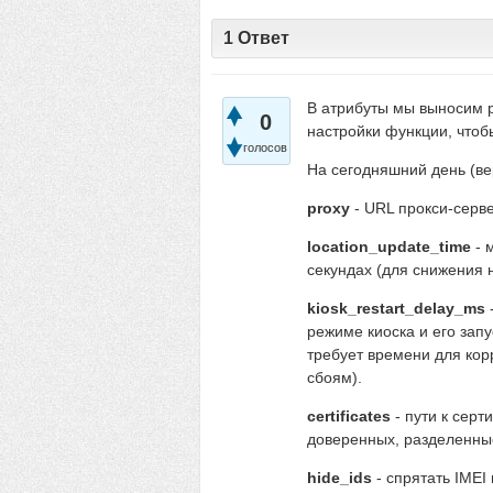
1
Ответ
В атрибуты мы выносим р
0
настройки функции, что
голосов
На сегодняшний день (ве
proxy
- URL прокси-серв
location_update_time
- 
секундах (для снижения н
kiosk_restart_delay_ms
режиме киоска и его зап
требует времени для кор
сбоям).
certificates
- пути к сер
доверенных, разделенные 
hide_ids
- спрятать IME