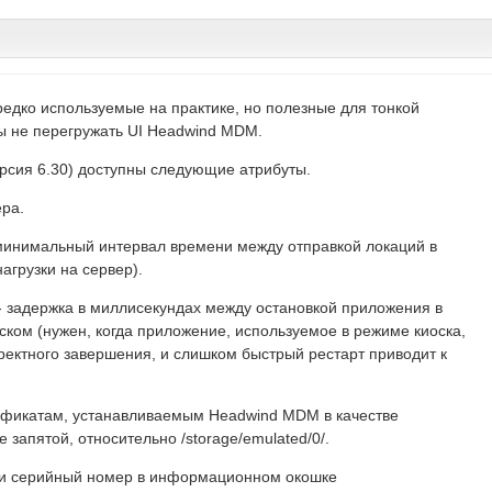
едко используемые на практике, но полезные для тонкой
бы не перегружать UI Headwind MDM.
рсия 6.30) доступны следующие атрибуты.
ера.
минимальный интервал времени между отправкой локаций в
агрузки на сервер).
- задержка в миллисекундах между остановкой приложения в
уском (нужен, когда приложение, используемое в режиме киоска,
ректного завершения, и слишком быстрый рестарт приводит к
тификатам, устанавливаемым Headwind MDM в качестве
запятой, относительно /storage/emulated/0/.
I и серийный номер в информационном окошке