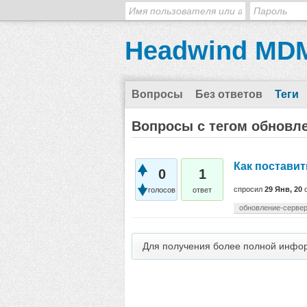
Headwind MDM
Вопросы
Без ответов
Теги
Вопросы с тегом обновл
Как поставит
0
1
спросил
29 Янв, 20
голосов
ответ
обновление-серве
Для получения более полной инфо