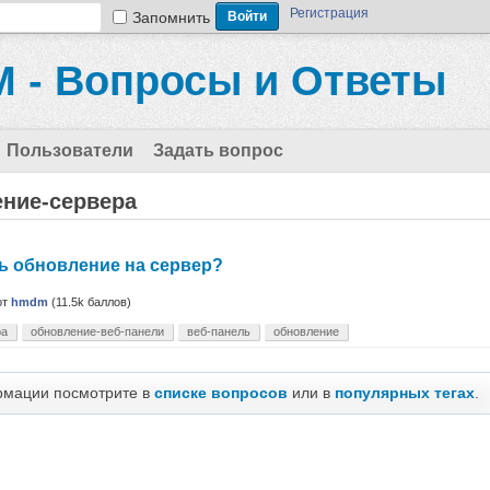
Регистрация
Запомнить
 - Вопросы и Ответы
Пользователи
Задать вопрос
ение-сервера
ь обновление на сервер?
от
hmdm
(
11.5k
баллов)
ра
обновление-веб-панели
веб-панель
обновление
рмации посмотрите в
списке вопросов
или в
популярных тегах
.