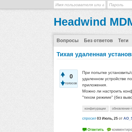
Headwind MDM
Вопросы
Без ответов
Теги
Тихая удаленная устано
При попытке установить/
0
удаленном устройстве п
голосов
приложения.
Можно ли настроить конф
"тихом режиме" (без выв
конфигурации
обновление-
спросил
03 Июль, 25
от
AO_