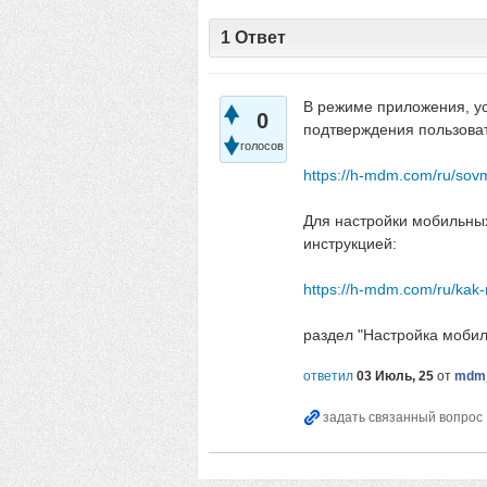
1
Ответ
В режиме приложения, ус
0
подтверждения пользоват
голосов
https://h-mdm.com/ru/sov
Для настройки мобильных
инструкцией:
https://h-mdm.com/ru/kak-
раздел "Настройка мобил
ответил
03 Июль, 25
от
mdm_