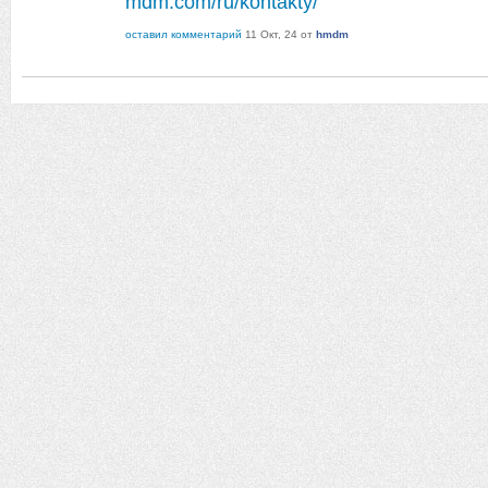
mdm.com/ru/kontakty/
оставил комментарий
11 Окт, 24
от
hmdm